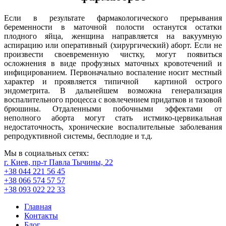
Если в результате фармакологического прерывания
беременности в маточной полости останутся остатки
плодного яйца, женщина направляется на вакуумную
аспирацию или оперативный (хирургический) аборт. Если не
произвести своевременную чистку, могут появиться
осложнения в виде профузных маточных кровотечений и
инфицированием. Первоначально воспаление носит местный
характер и проявляется типичной картиной острого
эндометрита. В дальнейшем возможна генерализация
воспалительного процесса с вовлечением придатков и тазовой
брюшины. Отдаленными побочными эффектами от
неполного аборта могут стать истмико-цервикальная
недостаточность, хронические воспалительные заболевания
репродуктивной системы, бесплодие и т.д.
Мы в социальных сетях:
г. Киев, пр-т Павла Тычины, 22
+38 044 221 56 45
+38 066 574 57 57
+38 093 022 22 33
Главная
Контакты
Блог