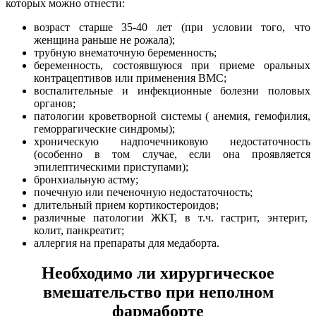
которых можно отнести:
возраст старше 35-40 лет (при условии того, что
женщина раньше не рожала);
трубную внематочную беременность;
беременность, состоявшуюся при приеме оральных
контрацептивов или применения ВМС;
воспалительные и инфекционные болезни половых
органов;
патологии кроветворной системы ( анемия, гемофилия,
геморрагические синдромы);
хроническую надпочечниковую недостаточность
(особенно в том случае, если она проявляется
эпилептическими приступами);
бронхиальную астму;
почечную или печеночную недостаточность;
длительный прием кортикостероидов;
различные патологии ЖКТ, в т.ч. гастрит, энтерит,
колит, панкреатит;
аллергия на препараты для медаборта.
Необходимо ли хирургическое
вмешательство при неполном
фармаборте